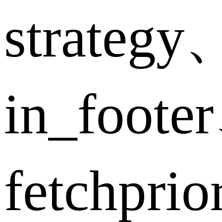
strategy
in_foote
fetchpri