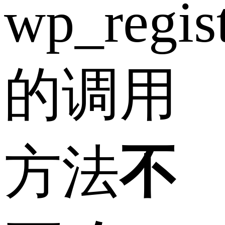
wp_regist
的调用
方法
不