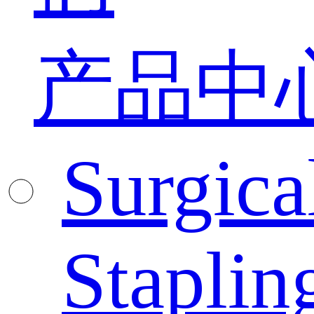
产品中
Surgica
Staplin