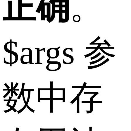
正确
。
$args 参
数中存