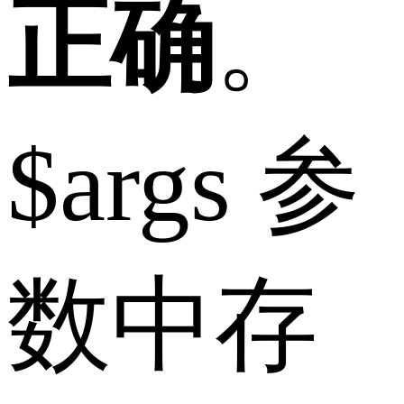
正确
。
$args 参
数中存