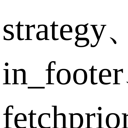
strategy
in_foote
fetchpri