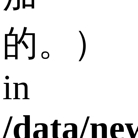
的。）
in
/data/n