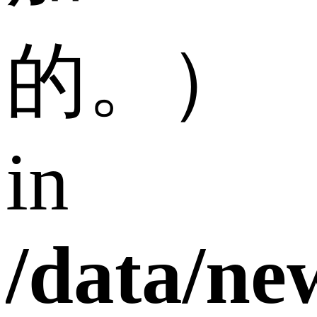
的。）
in
/data/n