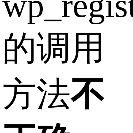
wp_regist
的调用
方法
不