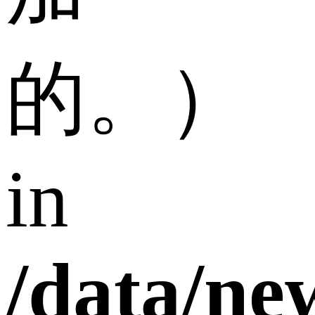
的。）
in
/data/n