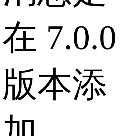
在 7.0.0
版本添
加