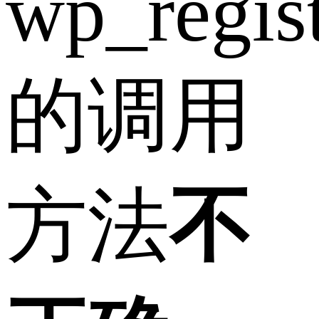
wp_regist
的调用
方法
不