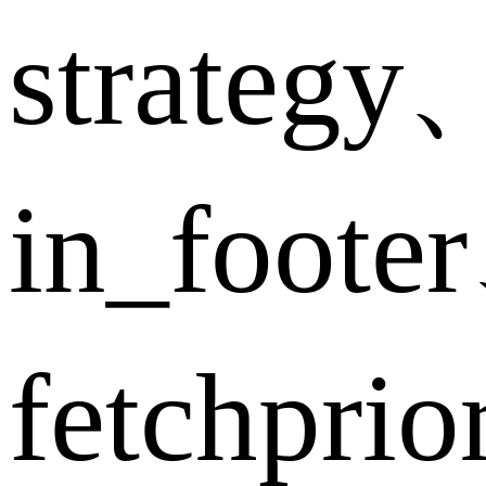
strategy
in_foote
fetchpri