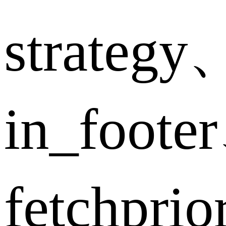
strategy
in_foote
fetchpri