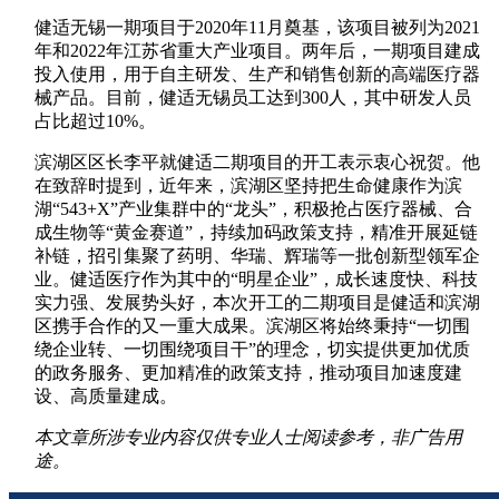
健适无锡一期项目于2020年11月奠基，该项目被列为2021
年和2022年江苏省重大产业项目。两年后，一期项目建成
投入使用，用于自主研发、生产和销售创新的高端医疗器
械产品。目前，健适无锡员工达到300人，其中研发人员
占比超过10%。
滨湖区区长李平就健适二期项目的开工表示衷心祝贺。他
在致辞时提到，近年来，滨湖区坚持把生命健康作为滨
湖“543+X”产业集群中的“龙头”，积极抢占医疗器械、合
成生物等“黄金赛道”，持续加码政策支持，精准开展延链
补链，招引集聚了药明、华瑞、辉瑞等一批创新型领军企
业。健适医疗作为其中的“明星企业”，成长速度快、科技
实力强、发展势头好，本次开工的二期项目是健适和滨湖
区携手合作的又一重大成果。滨湖区将始终秉持“一切围
绕企业转、一切围绕项目干”的理念，切实提供更加优质
的政务服务、更加精准的政策支持，推动项目加速度建
设、高质量建成。
本文章所涉专业内容仅供专业人士阅读参考，非广告用
途。