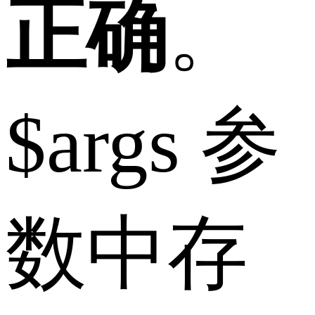
正确
。
$args 参
数中存