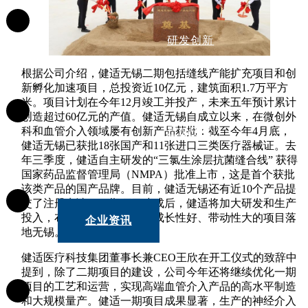
研发创新
根据公司介绍，健适无锡二期包括缝线产能扩充项目和创
新孵化加速项目，总投资近10亿元，建筑面积1.7万平方
米。项目计划在今年12月竣工并投产，未来五年预计累计
创造超过60亿元的产值。健适无锡自成立以来，在微创外
产品中心
科和血管介入领域屡有创新产品获批：截至今年4月底，
健适无锡已获批18张国产和11张进口三类医疗器械证。去
年三季度，健适自主研发的“三氯生涂层抗菌缝合线” 获得
国家药品监督管理局（NMPA）批准上市，这是首个获批
该类产品的国产品牌。目前，健适无锡还有近10个产品提
交了注册申请。二期项目建成后，健适将加大研发和生产
投入，布局更多引领性强、成长性好、带动性大的项目落
企业资讯
地无锡。
健适医疗科技集团董事长兼CEO王欣在开工仪式的致辞中
提到，除了二期项目的建设，公司今年还将继续优化一期
项目的工艺和运营，实现高端血管介入产品的高水平制造
和大规模量产。健适一期项目成果显著，生产的神经介入