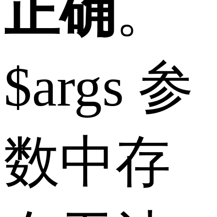
正确
。
$args 参
数中存