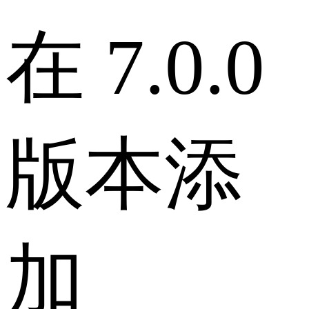
在 7.0.0
版本添
加