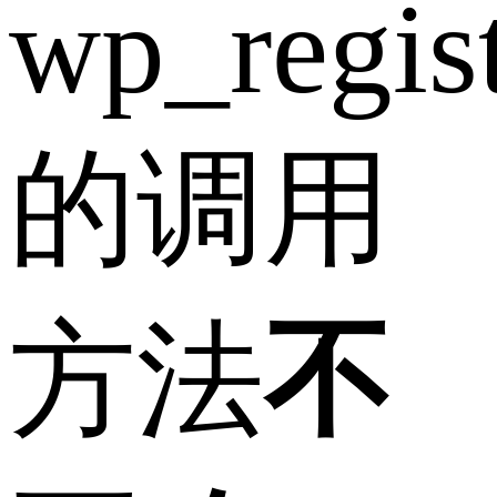
wp_regist
的调用
方法
不