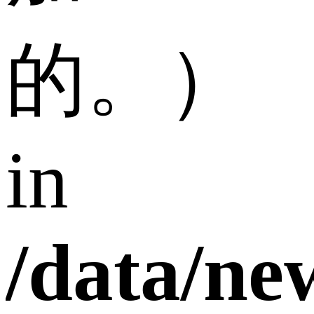
的。）
in
/data/n