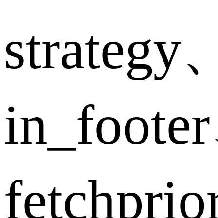
strategy
in_foote
fetchpri