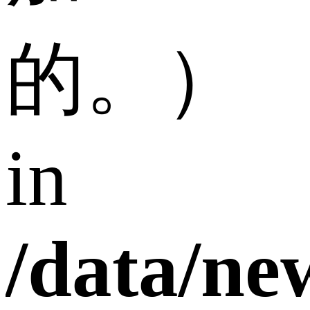
的。）
in
/data/n