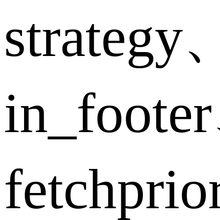
strategy
in_foote
fetchpri