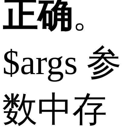
正确
。
$args 参
数中存