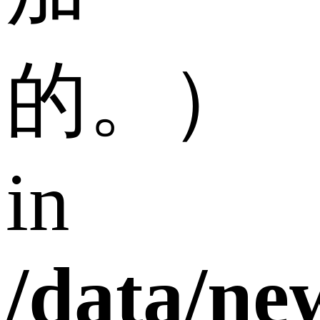
的。）
in
/data/n