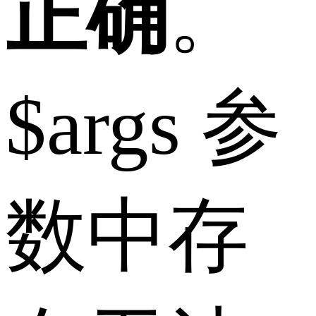
正确
。
$args 参
数中存