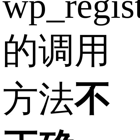
wp_regist
的调用
方法
不