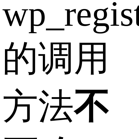
wp_regist
的调用
方法
不