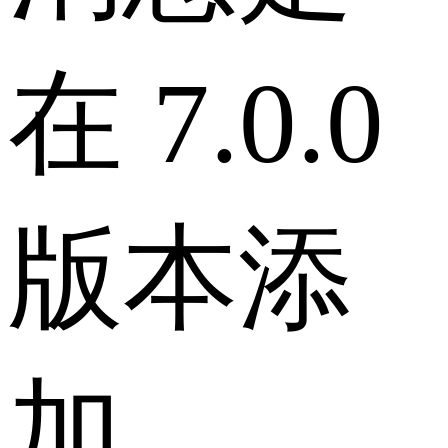
在 7.0.0
版本添
加