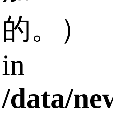
的。）
in
/data/n