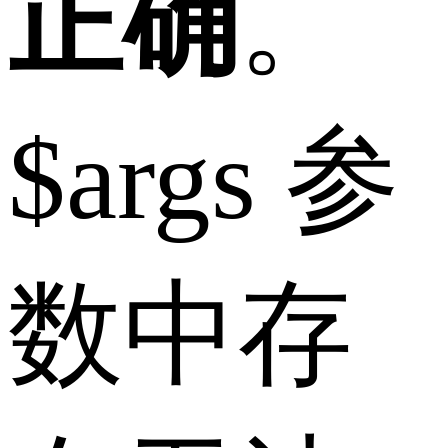
正确
。
$args 参
数中存