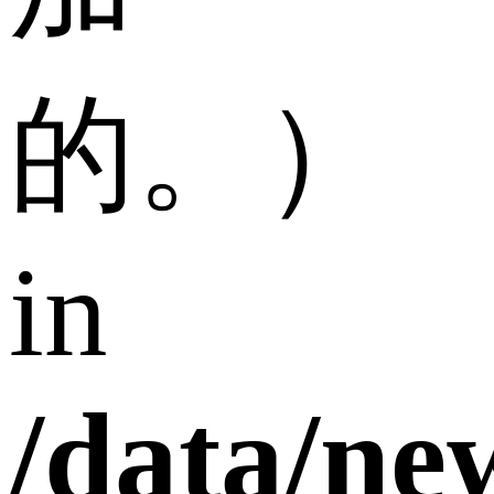
的。）
in
/data/n