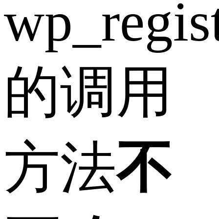
wp_regist
的调用
方法
不