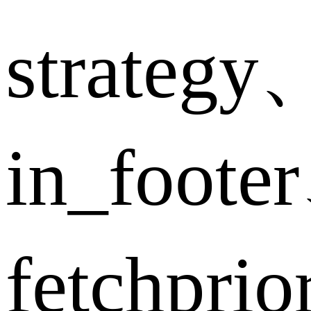
strategy
in_foote
fetchpri