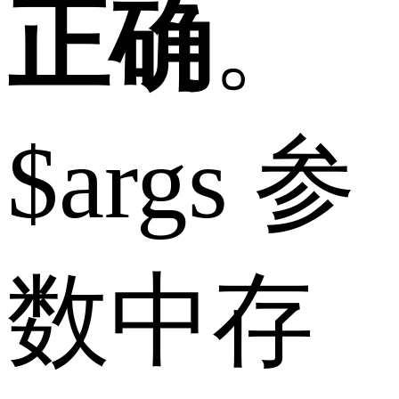
正确
。
$args 参
数中存