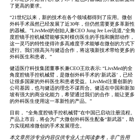
了更高的要求。
“21世纪以来，新的技术在各个领域都得到了应用。微创
外科手术虽然已经发展了近30年，但仍然需要更多革新性
的器械。”LivsMed的创始人兼CEO Jung Jee Lee说道,“全角
度腔镜手控机械臂能够实时模仿医生的手指和腕部动作，
这一灵巧的特性使得许多高难度手术能够在微创的方式下
进行。我们很高兴与健适合作，将这项新技术带给更多的
外科医生和患者。”
健适医疗科技集团董事长兼CEO王欣表示: “LivsMed的全
角度腔镜手控机械臂，是微创外科手术的‘新武器’，已经
让很多国家的外科医生和患者受益。LivsMed注重创新的
公司基因，也与健适的理念不谋而合。健适在中国和新加
坡有强大的商业化能力，希望通过我们的合作，能让更多
的外科医生使用这一革新性的产品。”
目前， “全角度腔镜手控机械臂”在中国已启动注册流程。
产品上市后，将会为广大微创外科医生配备“新武器”，助
力实现精准微创的手术发展理念。
本文章所涉专业内容仅供专业人士阅读参考，非广告用