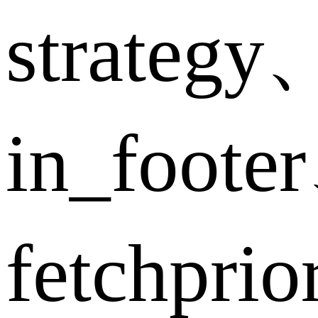
strategy
in_foote
fetchpri