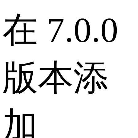
在 7.0.0
版本添
加