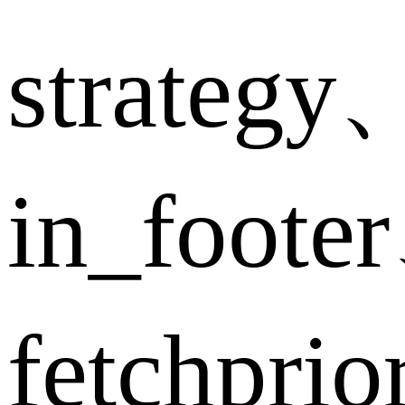
strategy
in_foote
fetchpri