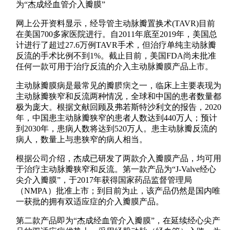
联系我们
为“杰成经血管介入瓣膜”
网上公开资料显示，经导管主动脉瓣置换术(TAVR)目前
在美国700多家医院进行。自2011年底至2019年，美国总
计进行了超过27.6万例TAVR手术，但治疗单纯主动脉瓣
反流的手术比例不到1%。截止目前，美国FDA尚未批准
任何一款可用于治疗反流的介入主动脉瓣膜产品上市。
主动脉瓣膜病是最常见的瓣膜病之一，临床上主要表现为
中文
主动脉瓣狭窄和反流两种情况，全球和中国的患者数量都
极为庞大。根据文献回顾及弗若斯特沙利文的报告，2020
年，中国患主动脉瓣狭窄的患者人数达到440万人；预计
到2030年，患病人数将达到520万人。患主动脉瓣反流的
病人，数量上与患狭窄的病人相当。
根据公司介绍，杰成已研发了两款介入瓣膜产品，均可用
于治疗主动脉瓣狭窄和反流。第一款产品为“J-Valve经心
尖介入瓣膜”，于2017年获得国家药品监督管理局
（NMPA）批准上市；到目前为止，该产品仍然是国内唯
一获批的拥有双适应症的介入瓣膜产品。
第二款产品即为“杰成经血管介入瓣膜”，在延续经心尖产