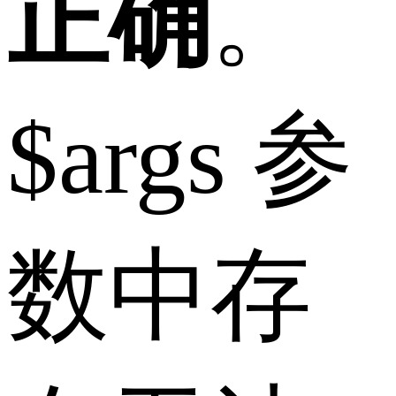
正确
。
$args 参
数中存