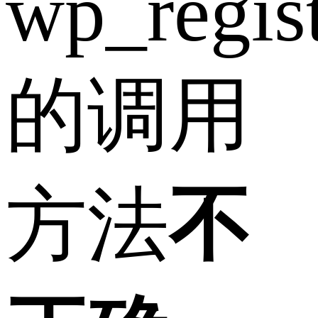
wp_regist
的调用
方法
不