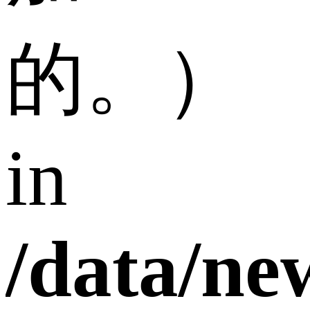
的。）
in
/data/n