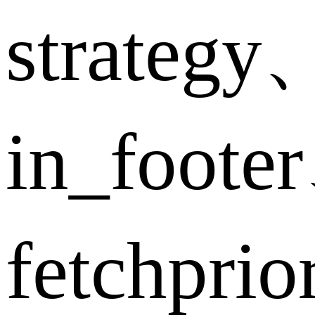
strategy
in_foote
fetchpri