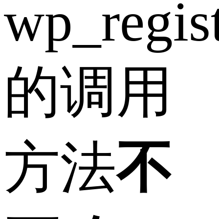
wp_regist
的调用
方法
不