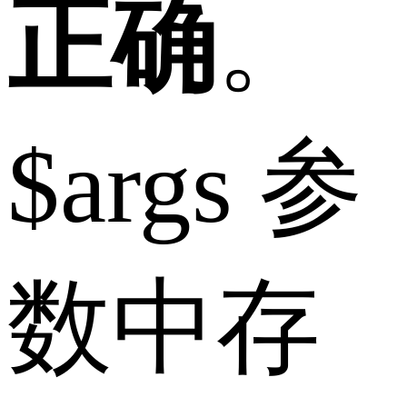
正确
。
$args 参
数中存