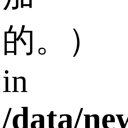
的。）
in
/data/n