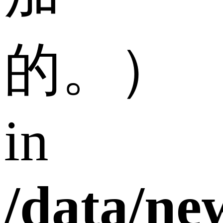
的。）
in
/data/n