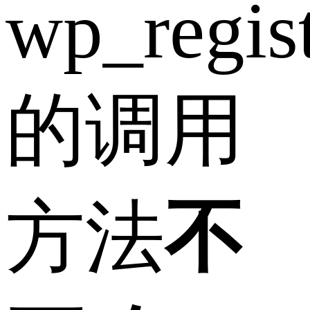
wp_regist
的调用
方法
不