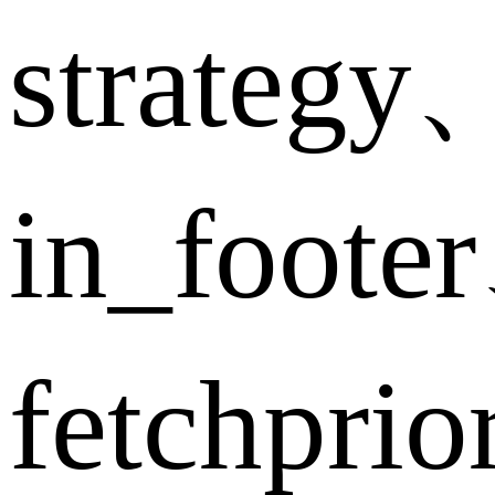
strategy
in_foote
fetchpri