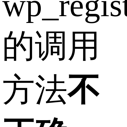
wp_regist
的调用
方法
不