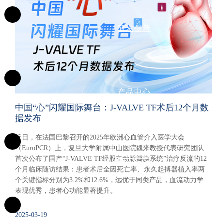
研发创新
产品中心
中国“心”闪耀国际舞台：J-VALVE TF术后12个月数
据发布
近日，在法国巴黎召开的2025年欧洲心血管介入医学大会
（EuroPCR）上，复旦大学附属中山医院魏来教授代表研究团队
企业资讯
首次公布了国产“J-VALVE TF经股主动脉瓣膜系统”治疗反流的12
个月临床随访结果：患者术后全因死亡率、永久起搏器植入率两
个关键指标分别为3.2%和12.6%，远优于同类产品，血流动力学
表现优秀，患者心功能显著提升。
2025-03-19