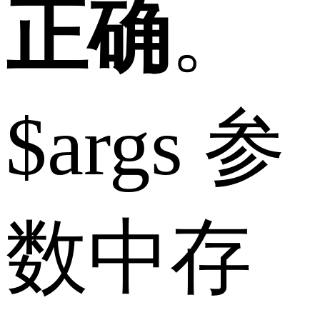
正确
。
$args 参
数中存