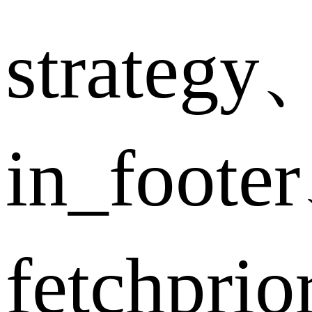
strategy
in_foote
fetchpri