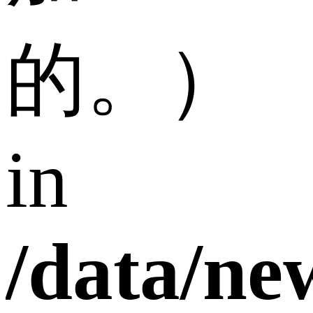
的。）
in
/data/n