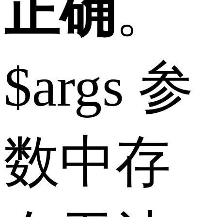
正确
。
$args 参
数中存