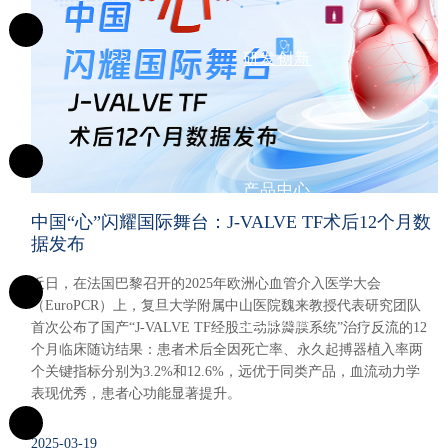
研发创新
产品中心
中国“心”闪耀国际舞台：J-VALVE TF术后12个月数
据发布
近日，在法国巴黎召开的2025年欧洲心血管介入医学大会
（EuroPCR）上，复旦大学附属中山医院魏来教授代表研究团队
企业资讯
首次公布了国产“J-VALVE TF经股主动脉瓣膜系统”治疗反流的12
个月临床随访结果：患者术后全因死亡率、永久起搏器植入率两
个关键指标分别为3.2%和12.6%，远优于同类产品，血流动力学
表现优秀，患者心功能显著提升。
2025-03-19