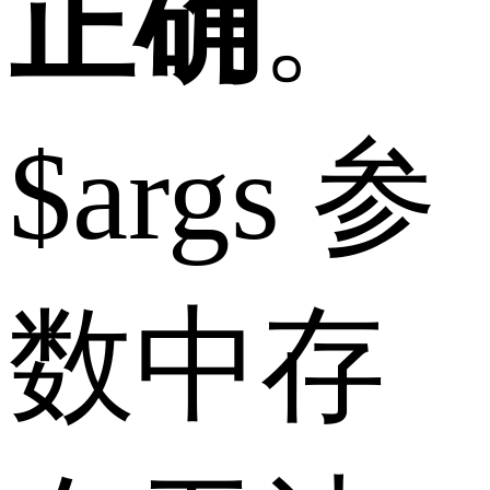
正确
。
$args 参
数中存