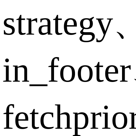
strategy
in_foote
fetchpri