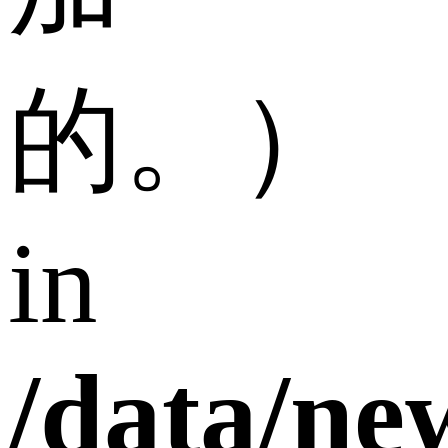
的。）
in
/data/n