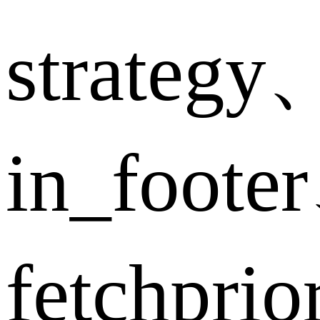
strategy
in_foote
fetchpri