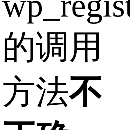
wp_regist
的调用
方法
不