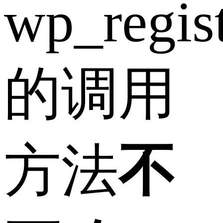
wp_regist
的调用
方法
不