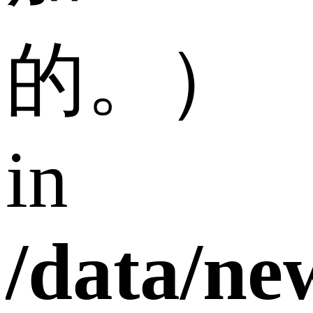
的。）
in
/data/n