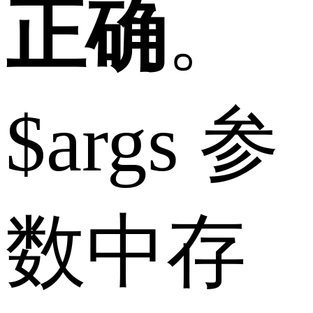
正确
。
$args 参
数中存