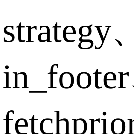
strategy
in_foote
fetchpri