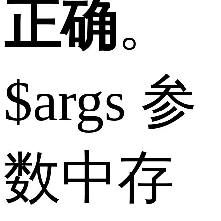
正确
。
$args 参
数中存