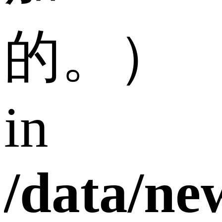
的。）
in
/data/n