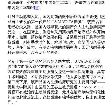
联系我们
迅速恶化，心绞痛者5年内死亡率50%，严重左心衰竭者2
年内死亡率50%
[iii]
。
针对主动脉瓣反流，国内此前的微创治疗方案主要使用杰
成自主研发的第一代产品“J-VALVE TA瓣膜”，该产品采
用经心尖入路，是国内最早获批的国产介入主动脉瓣膜产
品之一。在国际上，则通常采用药物保守治疗或外科开胸
手术，然而，药物治疗效果有限，若采用外科开胸手术置
中文
换瓣膜，则有手术时间长、术后创伤大、康复周期久等劣
势，许多年龄大、有基础疾病的体弱患者，因无法耐受外
科开胸手术，没有治疗的机会。
区别于第一代产品的经心尖入路方式，“J-VALVE TF瓣
膜”通过血管入路的方式植入患者心脏，能够以更微创的
方式有效解决重度主动脉瓣反流这一国际疾病难题，具有
手术时间短、术后恢复快等优势，绝大多数患者可在术后
第二天下床。该产品国内注册临床研究的主要研究者——
复旦大学附属中山医院的王春生教授提道：“J-VALVE TF
瓣膜可有效治疗主动脉瓣反流，尤其在治疗单纯无钙化性
的主动脉瓣反流上，这款瓣膜有独特的优势，临床表现优
异。”