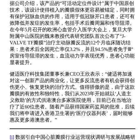
据公司介绍，该产品的“可活动定位件设计”属于中国原创
技术，该设计使得植入的瓣膜假体更容易被锚定，同时拥
有保护冠脉血供的作用，适用于低冠脉开口患者，还可有
效降低并发症的发生率，包括手术后瓣周漏和传导阻滞。
在今年5月召开的欧洲心血管介入医学大会上，复旦大学
附属中山医院的魏来教授代表研究团队首次公布了“J-
VALVE TF瓣膜”治疗主动脉瓣反流的12个月临床随访结
果：患者术后全因死亡率仅3.2%，并且94.5%患者免于Ⅲ°
房室传导阻滞的发生，血流动力学表现优秀，患者心功能
显著提升。
健适医疗科技集团董事长兼CEO王欣表示：“健适将加速
对这一创新产品的商业化，让更多反流患者有机会获得创
伤更小、恢复更快的治疗方式。值得骄傲的是，由于这款
瓣膜的有效性和独特性，我们从2023年开始就以‘人道主
义救助’的方式供港澳台多家医院使用，目前已在当地治
疗了近60位患者。随着产品获得国家药监局的批准，后续
我们将申请进入香港卫生署的‘医疗仪器列表’，届时能够
惠及更多港澳患者。”
[i]
数据引自中国心脏瓣膜行业运营现状调研与发展战略研