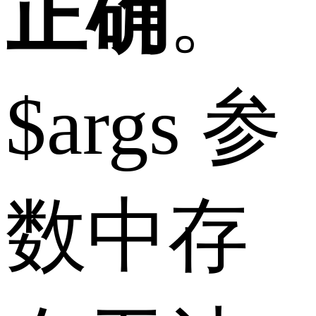
正确
。
$args 参
数中存