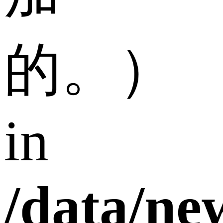
的。）
in
/data/n