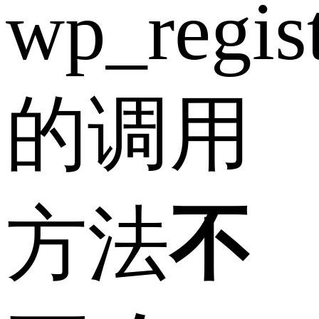
wp_regist
的调用
方法
不