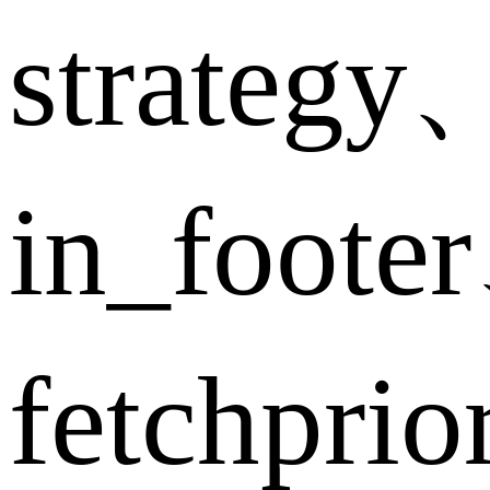
strategy
in_foote
fetchpri