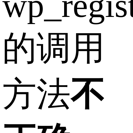
wp_regist
的调用
方法
不