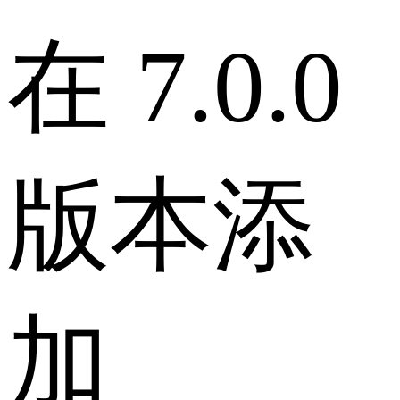
在 7.0.0
版本添
加