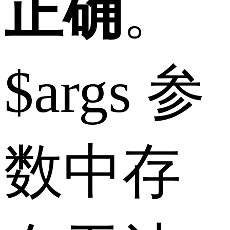
正确
。
$args 参
数中存