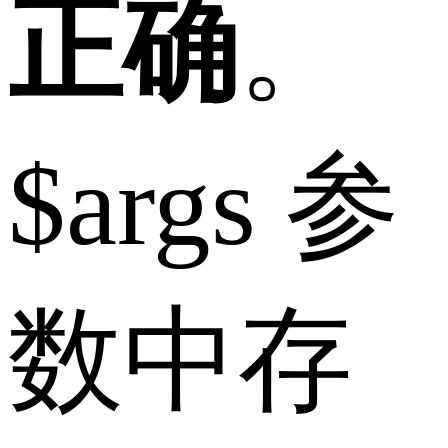
正确
。
$args 参
数中存