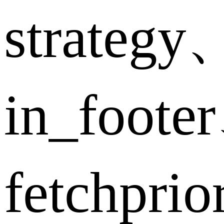
strategy
in_foote
fetchpri