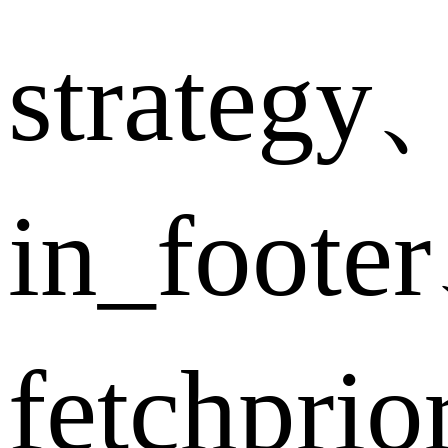
strategy
in_foote
fetchpri