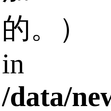
的。）
in
/data/n