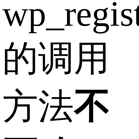
wp_regist
的调用
方法
不