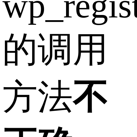
wp_regist
的调用
方法
不