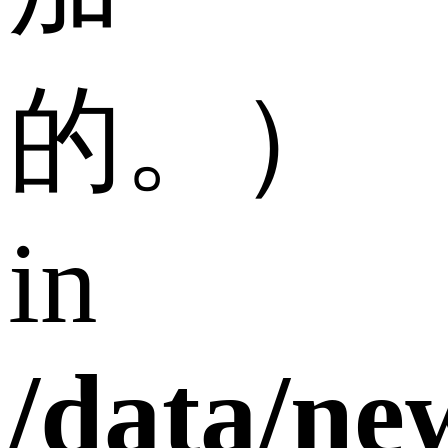
的。）
in
/data/n