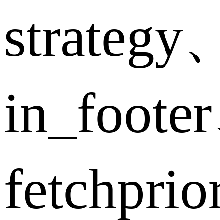
strategy
in_foote
fetchpri