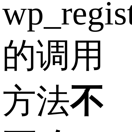
wp_regist
的调用
方法
不