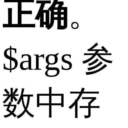
正确
。
$args 参
数中存