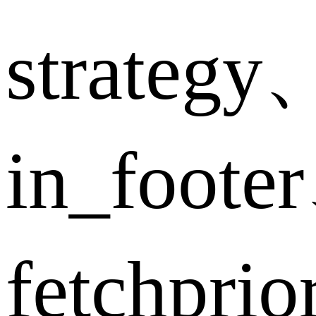
strategy
in_foote
fetchpri