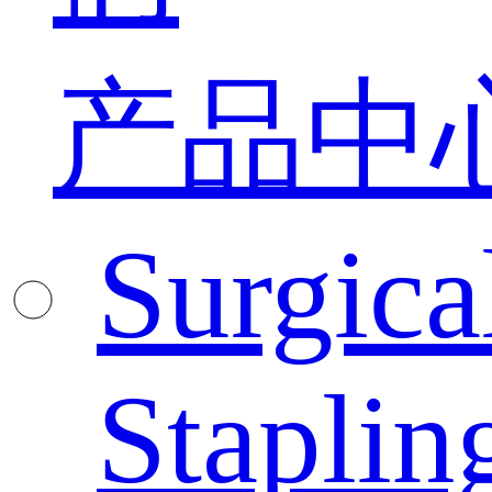
产品中
Surgica
Staplin