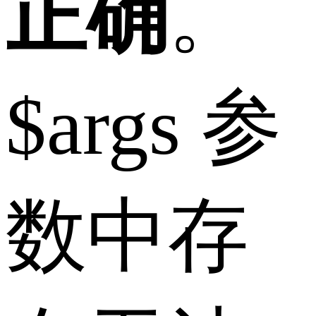
正确
。
$args 参
数中存