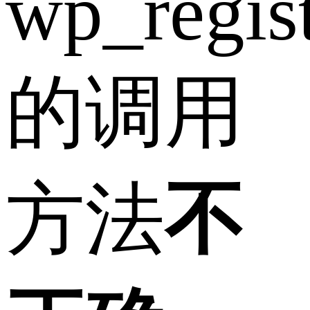
wp_regist
的调用
方法
不