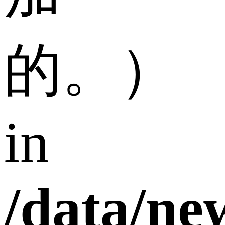
的。）
in
/data/n