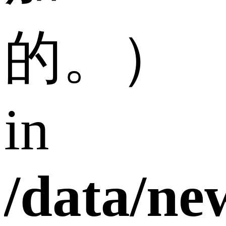
的。）
in
/data/n