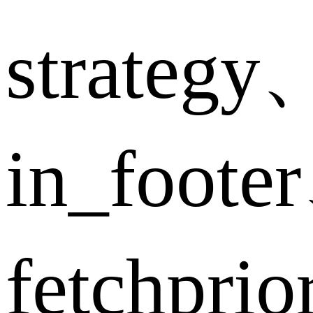
strategy
in_foote
fetchpri