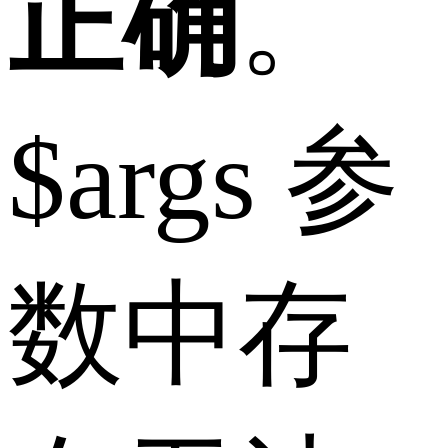
正确
。
$args 参
数中存