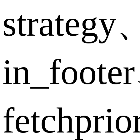
strategy
in_foote
fetchpri