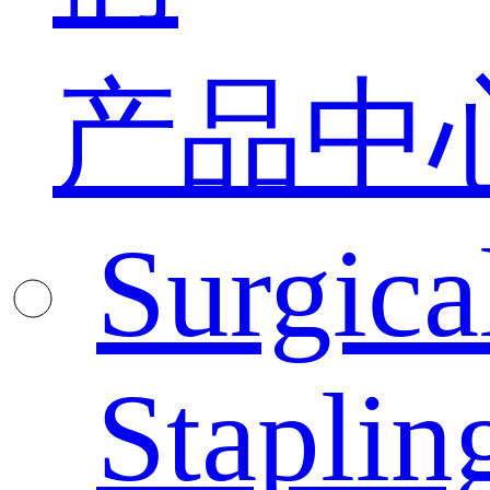
产品中
Surgica
Staplin