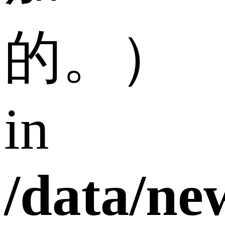
的。）
in
/data/n