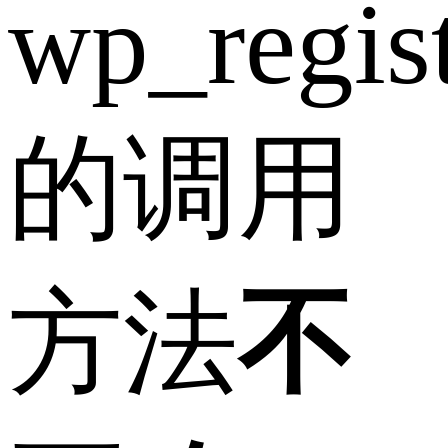
wp_regist
的调用
方法
不