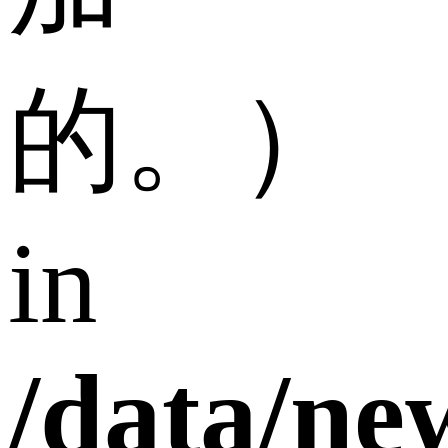
的。）
in
/data/n