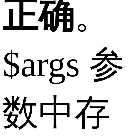
正确
。
$args 参
数中存