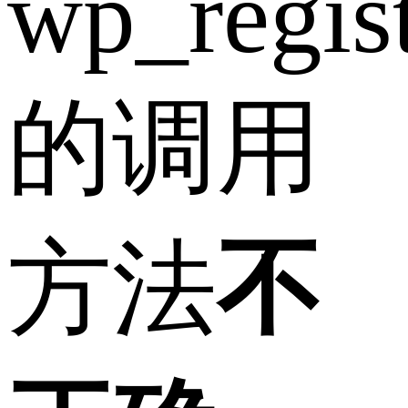
wp_regist
的调用
方法
不