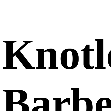
Knotl
Barb